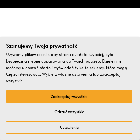
Wydarzenia online
Szanujemy Twoją prywatność
Używamy plików cookie, aby strona działała szybciej, była
bezpieczna i lepiej dopasowana do Twoich potrzeb. Dzięki nim
Zobacz przykłady firmowych wydarzeń online z
możemy ulepszać ofertę i wyświetlać tylko te reklamy, które mogą
naszego portfolio
Cię zainteresować. Wybierz własne ustawienia lub zaakceptuj
wszystkie.
Zaakceptuj wszystkie
Odrzuć wszystkie
Ustawienia
Integracje
Koncepcje
MICE
Biznesowe
Online