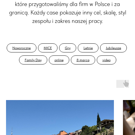
które przygotowaliśmy dla firm w Polsce i za
granicą. Każdy case pokazuje inny cel, skalę, styl
zespołu i zakres naszej pracy.
Noworoczne
MICE
Gry
Letnie
Jubileusze
Family Day
online
8 marca
video