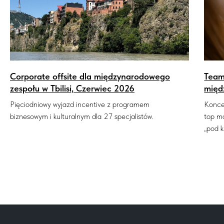
Corporate offsite dla międzynarodowego
Team
zespołu w Tbilisi, Czerwiec 2026
międ
Pięciodniowy wyjazd incentive z programem
Konce
biznesowym i kulturalnym dla 27 specjalistów.
top m
„pod k