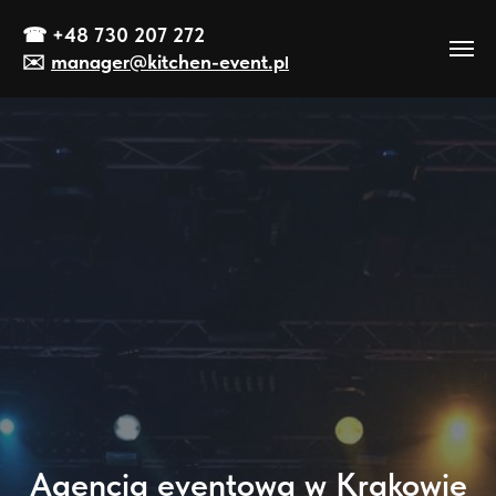
☎
+48 730 207 272
✉️
manager@kitch
en-event
.p
l
Agencja eventowa w Krakowie