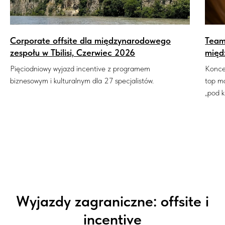
Corporate offsite dla międzynarodowego
Team
zespołu w Tbilisi, Czerwiec 2026
międ
Pięciodniowy wyjazd incentive z programem
Konce
biznesowym i kulturalnym dla 27 specjalistów.
top m
„pod k
Wyjazdy zagraniczne: offsite i
incentive