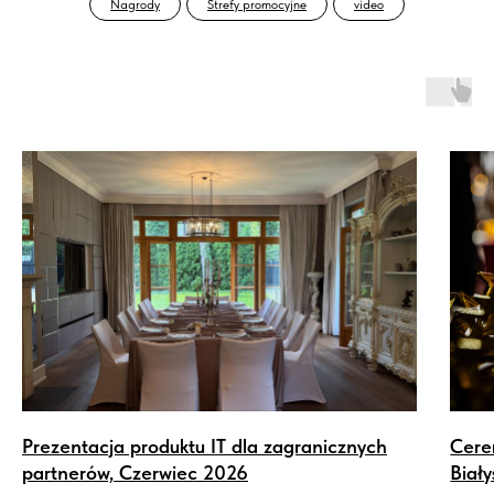
Nagrody
Strefy promocyjne
video
Prezentacja produktu IT dla zagranicznych
Cere
partnerów, Czerwiec 2026
Biał