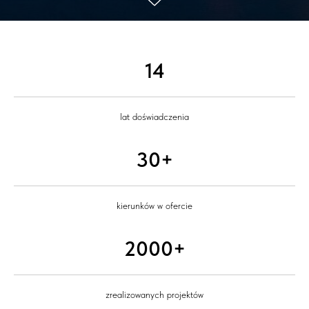
14
lat doświadczenia
30+
kierunków w ofercie
2000+
zrealizowanych projektów