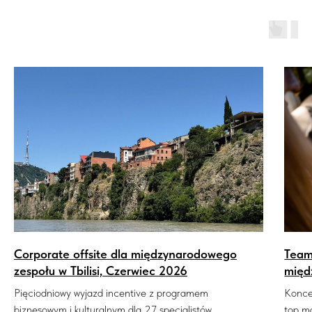
Corporate offsite dla międzynarodowego
Team
zespołu w Tbilisi, Czerwiec 2026
międ
Pięciodniowy wyjazd incentive z programem
Konce
biznesowym i kulturalnym dla 27 specjalistów.
top m