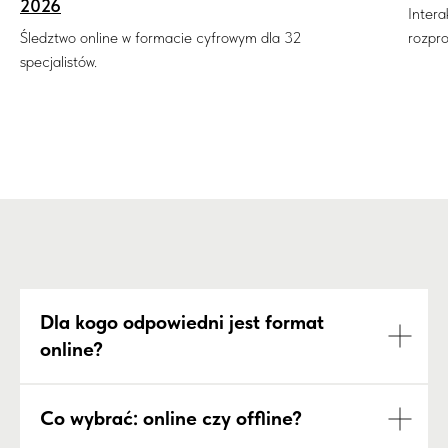
2026
Intera
Śledztwo online w formacie cyfrowym dla 32
rozpr
specjalistów.
Dla kogo odpowiedni jest format
online?
Co wybrać: online czy offline?