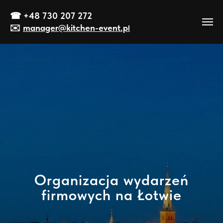
☎
+48 730 207 272
✉️
manager@kitch
en-event
.p
l
Organizacja wydarzeń
firmowych na Łotwie