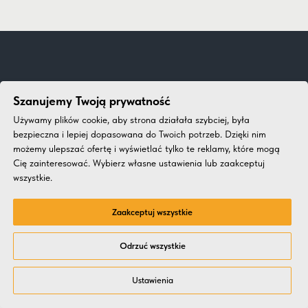
Planujesz wydarzenie online? Uwzględnimy Twoje
Szanujemy Twoją prywatność
życzenia, zaproponujemy koncepcje
Używamy plików cookie, aby strona działała szybciej, była
i dokonamy wyceny!
bezpieczna i lepiej dopasowana do Twoich potrzeb. Dzięki nim
możemy ulepszać ofertę i wyświetlać tylko te reklamy, które mogą
Cię zainteresować. Wybierz własne ustawienia lub zaakceptuj
OMÓW EVENT
wszystkie.
Zaakceptuj wszystkie
Odrzuć wszystkie
Ustawienia
Integracje
Koncepcje
BTL
Biznesowe
Online