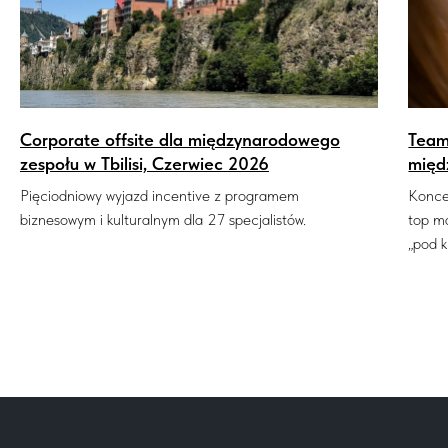
Corporate offsite dla międzynarodowego
Team
zespołu w Tbilisi, Czerwiec 2026
międ
Pięciodniowy wyjazd incentive z programem
Konce
biznesowym i kulturalnym dla 27 specjalistów.
top m
„pod k