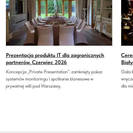
Prezentacja produktu IT dla zagranicznych
Cere
partnerów, Czerwiec 2026
Biał
Koncepcja „Private Presentation”: zamknięty pokaz
Gala 
systemów monitoringu i spotkanie biznesowe w
wręcz
prywatnej willi pod Warszawą.
dla m