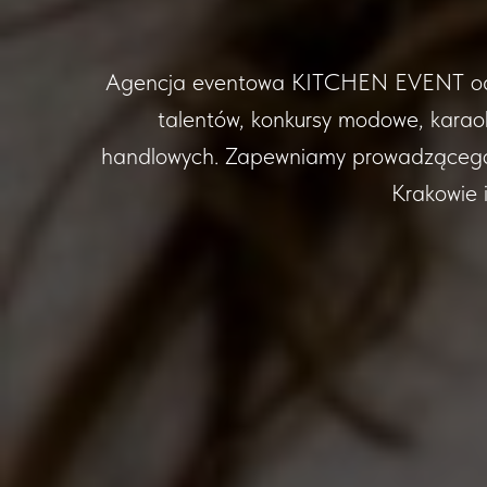
Agencja eventowa KITCHEN EVENT od 14 
talentów, konkursy modowe, karaok
handlowych. Zapewniamy prowadzącego, j
Krakowie i