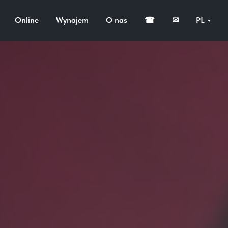
Online
Wynajem
O nas
☎
✉
PL