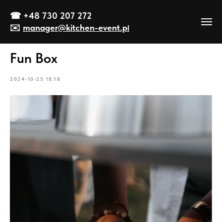
☎
+48 730 207 272
✉️
manager@kitch
en-event
.p
l
Fun Box
2024-10-25 18:18