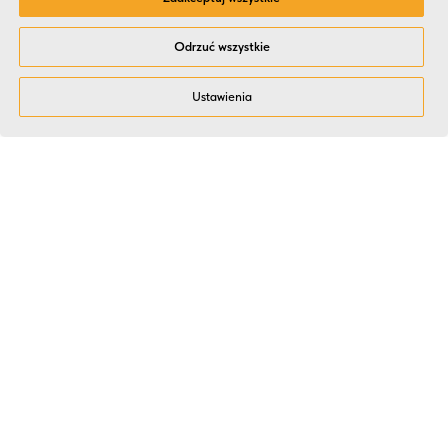
Odrzuć wszystkie
Ustawienia
Dlaczego HR i Zarządy
wybierają Kitchen Event?
Doświadczenie i jakość potwierdzone
liczbami