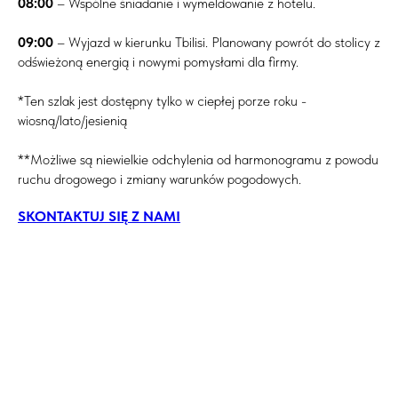
08:00
– Wspólne śniadanie i wymeldowanie z hotelu.
09:00
– Wyjazd w kierunku Tbilisi. Planowany powrót do stolicy z
odświeżoną energią i nowymi pomysłami dla firmy.
*Ten szlak jest dostępny tylko w ciepłej porze roku -
wiosną/lato/jesienią
**Możliwe są niewielkie odchylenia od harmonogramu z powodu
ruchu drogowego i zmiany warunków pogodowych.
SKONTAKTUJ SIĘ Z NAMI