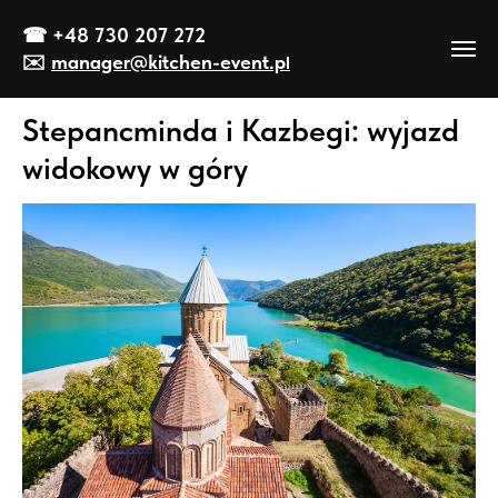
☎
+48 730 207 272
✉️
manager@kitch
en-event
.p
l
Stepancminda i Kazbegi: wyjazd
widokowy w góry