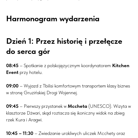
Harmonogram wydarzenia
Dzień 1: Przez historię i przełęcze
do serca gór
08:45
– Spotkanie z polskojęzycznym koordynatorem
Kitchen
Event
przy hotelu.
09:00
– Wyjazd z Tbilisi komfortowym transportem klasy biznes
w stronę Gruzińskiej Drogi Wojennej.
09:45
– Pierwszy przystanek w
Mccheta
(UNESCO). Wizyta w
klasztorze Dżwari, skąd roztacza się ikoniczny widok na zbieg
rzek Kura i Aragwi.
10:45 – 11:30
– Zwiedzanie urokliwych uliczek Mcchety oraz