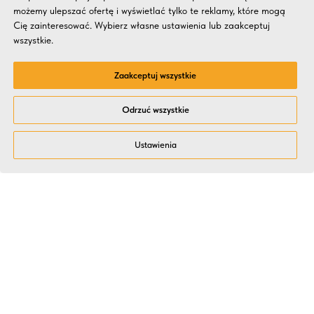
możemy ulepszać ofertę i wyświetlać tylko te reklamy, które mogą
Cię zainteresować. Wybierz własne ustawienia lub zaakceptuj
wszystkie.
Zaakceptuj wszystkie
Odrzuć wszystkie
Ustawienia
Dlaczego HR i Zarządy
wybierają Kitchen Event?