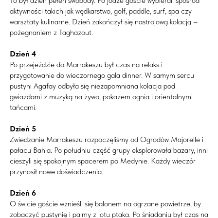
To był dzień pełen swobody. Po jodze goście wybierali spośród
aktywności takich jak wędkarstwo, golf, paddle, surf, spa czy
warsztaty kulinarne. Dzień zakończył się nastrojową kolacją –
pożegnaniem z Taghazout.
Dzień 4
Po przejeździe do Marrakeszu był czas na relaks i
przygotowanie do wieczornego gala dinner. W samym sercu
pustyni Agafay odbyła się niezapomniana kolacja pod
gwiazdami z muzyką na żywo, pokazem ognia i orientalnymi
tańcami.
Dzień 5
Zwiedzanie Marrakeszu rozpoczęliśmy od Ogrodów Majorelle i
pałacu Bahia. Po południu część grupy eksplorowała bazary, inni
cieszyli się spokojnym spacerem po Medynie. Każdy wieczór
przynosił nowe doświadczenia.
Dzień 6
O świcie goście wznieśli się balonem na ogrzane powietrze, by
zobaczyć pustynię i palmy z lotu ptaka. Po śniadaniu był czas na