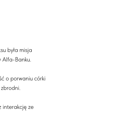
su była misja
w Alfa-Banku.
ć o porwaniu córki
zbrodni.
 interakcję ze