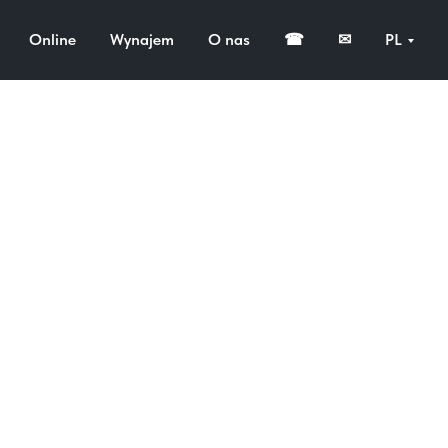
Online
Wynajem
O nas
☎
✉
PL