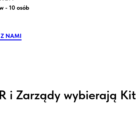
w - 10 osób
 Z NAMI
 i Zarządy wybierają Ki