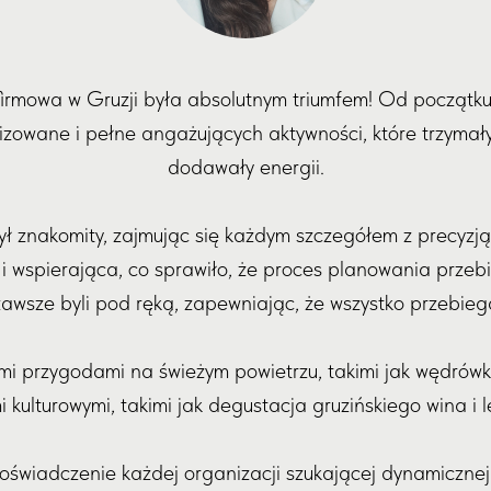
firmowa w Gruzji była absolutnym triumfem! Od początk
izowane i pełne angażujących aktywności, które trzymał
dodawały energii.
ył znakomity, zajmując się każdym szczegółem z precyzją
 wspierająca, co sprawiło, że proces planowania przebi
awsze byli pod ręką, zapewniając, że wszystko przebiega
ymi przygodami na świeżym powietrzu, takimi jak wędrów
kulturowymi, takimi jak degustacja gruzińskiego wina i 
świadczenie każdej organizacji szukającej dynamicznej 