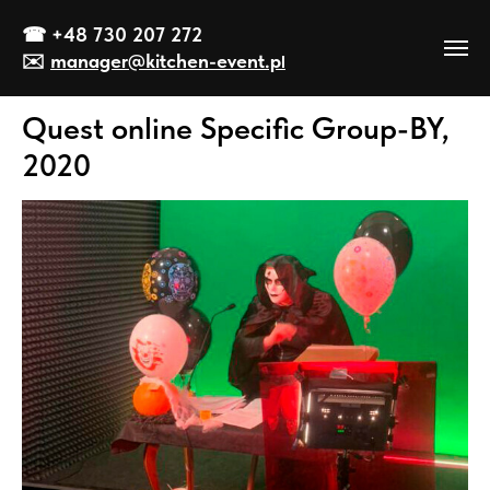
☎
+48 730 207 272
✉️
manager@kitch
en-event
.p
l
Quest online Specific Group-BY,
2020