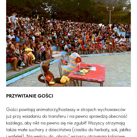
PRZYWITANIE GOŚCI
Gości powitają animatorzy/hostessy w strojach wychowawców
już przy wsiadaniu do transferu i na pewno sprawdzą obecność
każdego, aby nikt na pewno się nie zgubił! Wszyscy otrzymają
także małe suchary z dzieciństwa (ciastko do herbaty, sok, jabłko
i wafelek). Na wejściu do „obozu” wszyscy otrzymają kolorowe