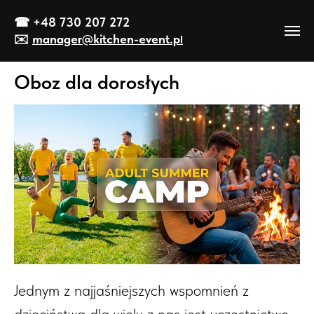
☎
+48 730 207 272
✉️
manager@kitch
en-event
.p
l
Oboz dla dorosłych
Jednym z najjaśniejszych wspomnień z
dzieciństwa dla wielu z nas jest uczestnictwo