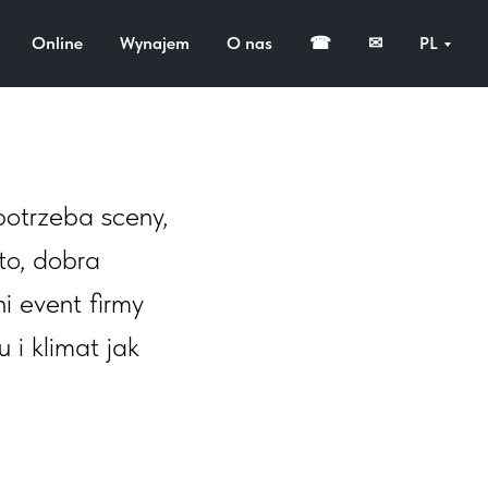
szawa,
Online
Wynajem
O nas
☎
✉
PL
potrzeba sceny,
to, dobra
i event firmy
 i klimat jak