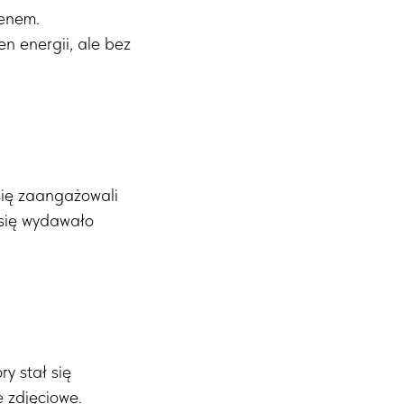
renem.
n energii, ale bez
 się zaangażowali
 się wydawało
y stał się
e zdjęciowe.