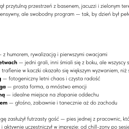
ł przytulną przestrzeń z basenem, jacuzzi i zielonym te
tensywny, ale swobodny program — tak, by dzień był pełe
 z humorem, rywalizacją i pierwszymi owacjami
łetwach
— jedni grali, inni śmiali się z boku, ale wszyscy
trafienie w kaczki okazało się większym wyzwaniem, niż
g
— fotogeniczny letni chaos i czysta radość
nga
— prosta forma, a mnóstwo emocji
hą
— idealne miejsce na złapanie oddechu
rem
— głośno, zabawnie i tanecznie aż do zachodu
 zasłużył futrzasty gość — pies jednej z pracownic, któr
i aktywnie uczestniczył w imprezie: od chill-zony po sesj