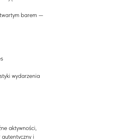
i otwartym barem —
es
istyki wydarzenia
źne aktywności,
 autentyczny i