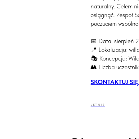
naturalny. Celem ni
osiągnąć. Zespół S
poczuciem wspólnot
📅 Data: sierpień 
📍 Lokalizacja: wi
🎭 Koncepcja: Wil
👥 Liczba uczestni
SKONTAKTUJ SIĘ
LETNIE