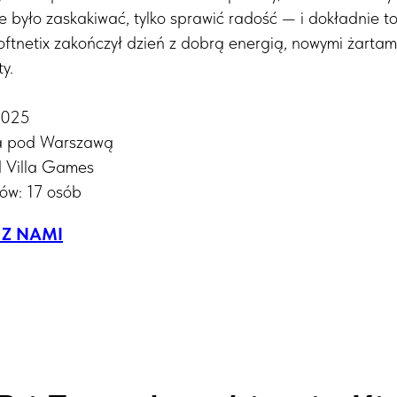
e było zaskakiwać, tylko sprawić radość — i dokładnie to
oftnetix zakończył dzień z dobrą energią, nowymi żartam
y.
2025
lla pod Warszawą
d Villa Games
ków: 17 osób
 Z NAMI