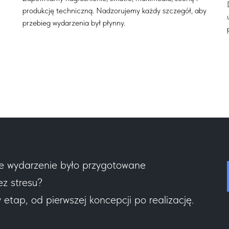
produkcję techniczną. Nadzorujemy każdy szczegół, aby
przebieg wydarzenia był płynny.
e wydarzenie było przygotowane
ez stresu?
tap, od pierwszej koncepcji po realizację.