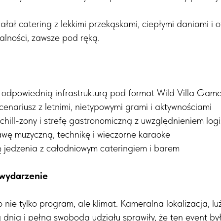
iałał catering z lekkimi przekąskami, ciepłymi daniami 
alności, zawsze pod ręką.
 z odpowiednią infrastrukturą pod format Wild Villa Gam
cenariusz z letnimi, nietypowymi grami i aktywnościami
chill-zony i strefę gastronomiczną z uwzględnieniem log
awę muzyczną, technikę i wieczorne karaoke
fę jedzenia z całodniowym cateringiem i barem
 wydarzenie
 nie tylko program, ale klimat. Kameralna lokalizacja, lu
 dnia i pełna swoboda udziału sprawiły, że ten event był