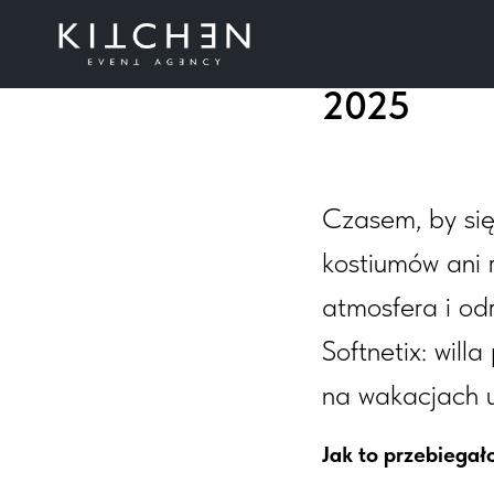
Letnia im
2025
Czasem, by się
kostiumów ani 
atmosfera i odr
Softnetix: will
na wakacjach u
Jak to przebiegał