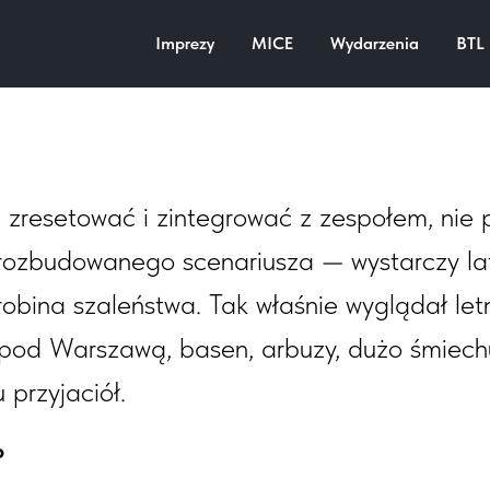
preza firmowa Softnetix, War
Imprezy
MICE
Wydarzenia
BTL
 zresetować i zintegrować z zespołem, nie 
rozbudowanego scenariusza — wystarczy la
obina szaleństwa. Tak właśnie wyglądał letn
a pod Warszawą, basen, arbuzy, dużo śmiechu
 przyjaciół.
o