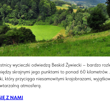
stnicy wycieczki odwiedzą Beskid Żywiecki – bardzo rozl
ędzy skrajnymi jego punktami to ponad 60 kilometrów. Je
ki, który przyciąga niesamowitymi krajobrazami, wyjątko
owtarzalną atmosferą.
IĘ Z NAMI