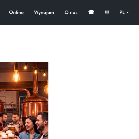
Online
Wynajem
O nas
☎
✉
PL