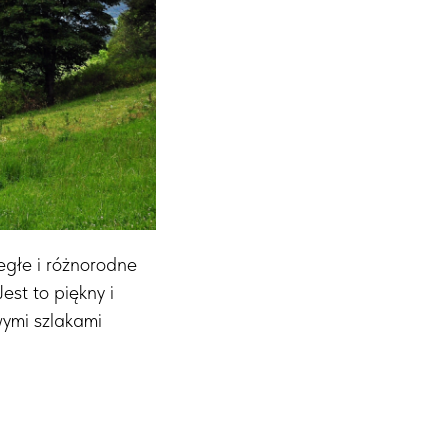
egłe i różnorodne
st to piękny i
wymi szlakami