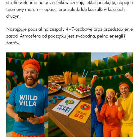
strefie welcome na uczestników czekają lekkie przekąski, napoje i
teamowy merch — opaski, bransoletki lub koszulki w kolorach
drużyn.
Następuje podział na zespoły 4–7-osobowe oraz przedstawienie
zasad. Atmosfera od początku jest swobodna, pełna energii i
żartów.