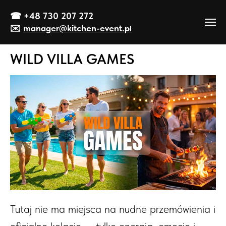
☎
+48 730 207 272
✉️
manager@kitch
en-event
.p
l
WILD VILLA GAMES
Tutaj nie ma miejsca na nudne przemówienia i
oficjalne kolacje — tylko energia, emocje i