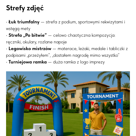
Strefy zdjęć
•
Łuk triumfalny
— strefa z podium, sportowymi rekwizytami i
wstęgą mety
•
Strefa „Po bitwie”
— celowo chaotyczna kompozycja:
ręczniki, okulary, rozlane napoje
•
Legowisko mistrzów
— materace, leżaki, medale i tabliczki z
podpisami „przeżyłem”, „dostałem nagrodę mimo wszystko”
•
Turniejowa ramka
— duża ramka z logo imprezy