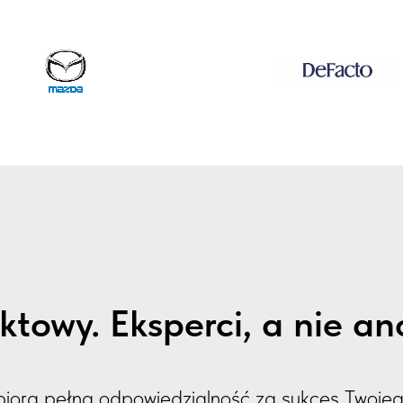
ektowy. Eksperci, a nie 
y biorą pełną odpowiedzialność za sukces Twoje