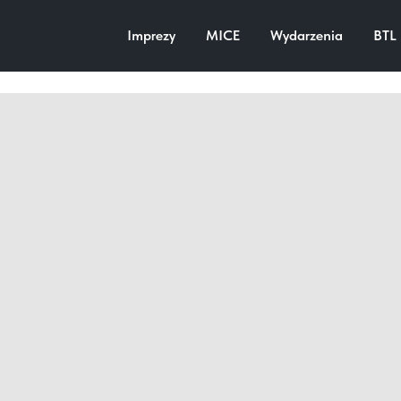
preza firmowa Motorland (vi
Imprezy
MICE
Wydarzenia
BTL