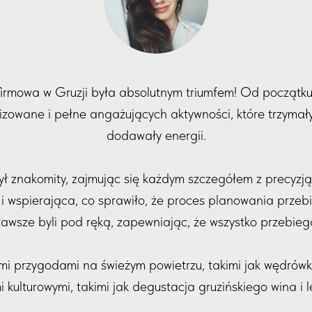
firmowa w Gruzji była absolutnym triumfem! Od początk
izowane i pełne angażujących aktywności, które trzymał
dodawały energii.
ył znakomity, zajmując się każdym szczegółem z precyzją
 wspierająca, co sprawiło, że proces planowania przebi
awsze byli pod ręką, zapewniając, że wszystko przebiega
ymi przygodami na świeżym powietrzu, takimi jak wędrów
kulturowymi, takimi jak degustacja gruzińskiego wina i 