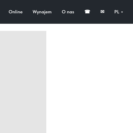
deo)
Online
Wynajem
O nas
☎
✉
PL