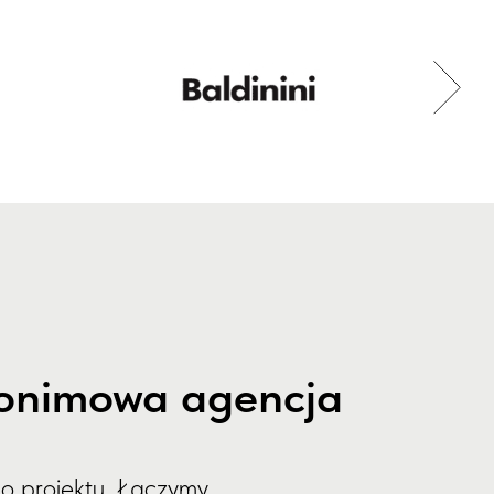
anonimowa agencja
go projektu. Łączymy