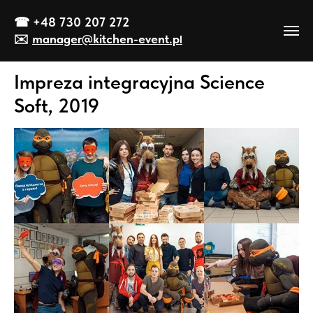
☎
+48 730 207 272
✉️
manager@kitch
en-event
.p
l
Impreza integracyjna Science
Soft, 2019