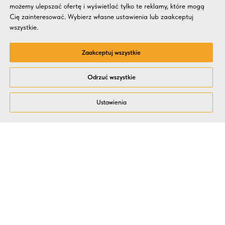
możemy ulepszać ofertę i wyświetlać tylko te reklamy, które mogą
Cię zainteresować. Wybierz własne ustawienia lub zaakceptuj
wszystkie.
Zaakceptuj wszystkie
Odrzuć wszystkie
Ustawienia
Dlaczego HR i Zarządy
wybierają Kitchen Event?