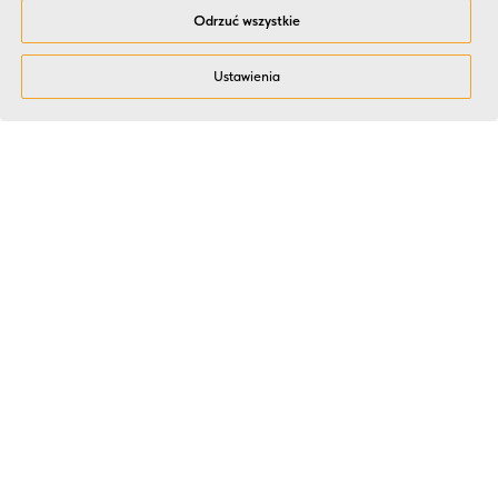
Odrzuć wszystkie
Ustawienia
Dlaczego HR i Zarządy
wybierają Kitchen Event?
Doświadczenie i jakość potwierdzone
liczbami
Ponad 14 lat pracy, ponad 2000 wydarzeń i więcej niż 90 000