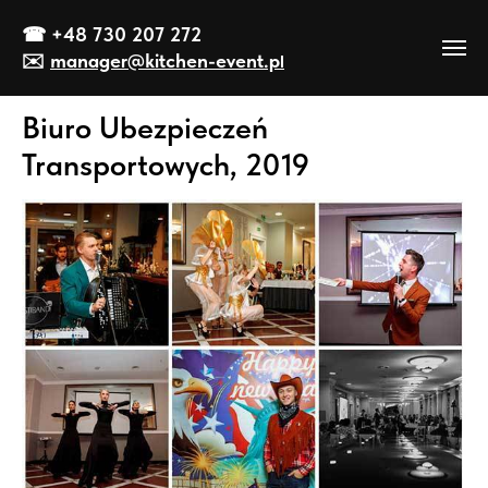
☎
+48 730 207 272
✉️
manager@kitch
en-event
.p
l
Biuro Ubezpieczeń
Transportowych, 2019