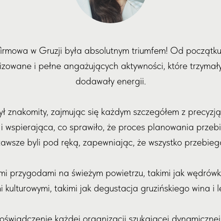
firmowa w Gruzji była absolutnym triumfem! Od początk
izowane i pełne angażujących aktywności, które trzymał
dodawały energii.
ył znakomity, zajmując się każdym szczegółem z precyzją
 wspierająca, co sprawiło, że proces planowania przebi
awsze byli pod ręką, zapewniając, że wszystko przebiega
ymi przygodami na świeżym powietrzu, takimi jak wędrów
kulturowymi, takimi jak degustacja gruzińskiego wina i 
świadczenie każdej organizacji szukającej dynamicznej 