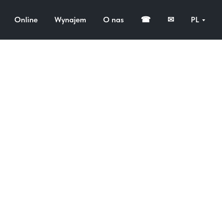
Online
Wynajem
O nas
☎
✉
PL