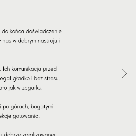
u do końca doświadczenie
y nas w dobrym nastroju i
. Ich komunikacja przed
egał gładko i bez stresu.
ło jak w zegarku.
ki po górach, bogatymi
lekcje gotowania.
i dobrze zrealizowanej