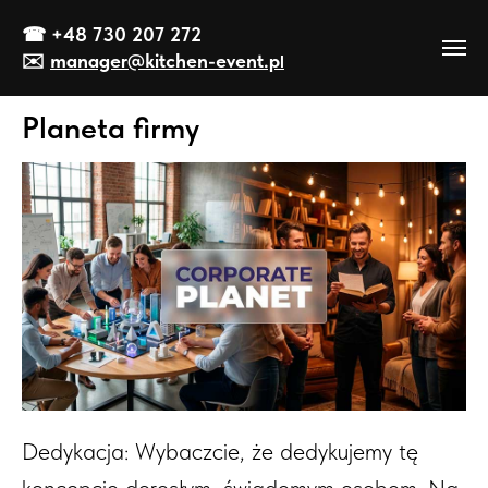
☎
+48 730 207 272
✉️
manager@kitch
en-event
.p
l
Planeta firmy
Dedykacja: Wybaczcie, że dedykujemy tę
koncepcję dorosłym, świadomym osobom. Na