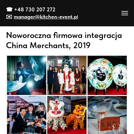
☎
+48 730 207 272
✉️
manager@kitch
en-event
.p
l
Noworoczna firmowa integracja
China Merchants, 2019