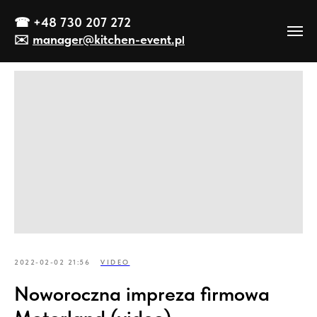
☎
+48 730 207 272
✉️
manager@kitch
en-event
.p
l
2022-02-02 21:56
VIDEO
Noworoczna impreza firmowa