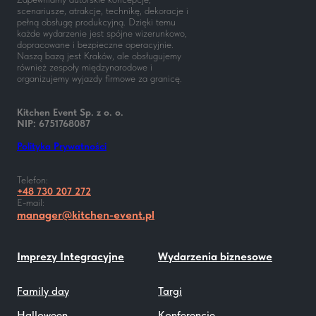
Zapewniamy autorskie koncepcje,
scenariusze, atrakcje, technikę, dekoracje i
pełną obsługę produkcyjną. Dzięki temu
każde wydarzenie jest spójne wizerunkowo,
dopracowane i bezpieczne operacyjnie.
Naszą bazą jest Kraków, ale obsługujemy
również zespoły międzynarodowe i
organizujemy wyjazdy firmowe za granicę.
Kitchen Event Sp. z o. o.
NIP: 6751768087
Polityka Prywatności
Telefon:
+48 730 207 272
E-mail:
manager@kitchen-event.pl
Imprezy Integracyjne
Wydarzenia biznesowe
Family day
Targi