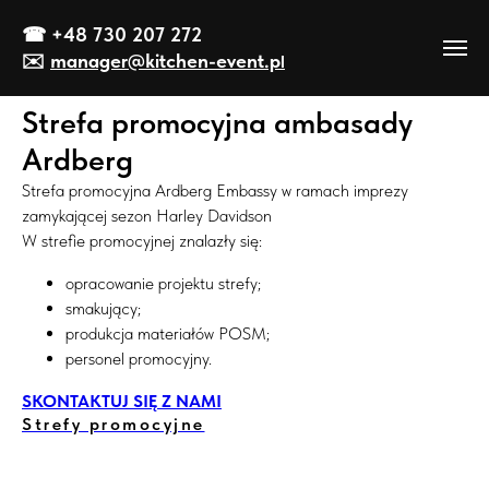
☎
+48 730 207 272
✉️
manager@kitch
en-event
.p
l
Strefa promocyjna ambasady
Ardberg
Strefa promocyjna Ardberg Embassy w ramach imprezy
zamykającej sezon Harley Davidson
W strefie promocyjnej znalazły się:
opracowanie projektu strefy;
smakujący;
produkcja materiałów POSM;
personel promocyjny.
SKONTAKTUJ SIĘ Z NAMI
Strefy promocyjne