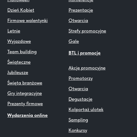
Halloween
Konferencje
Dzień Kobiet
Prezentacje
Firmowe walentynki
Otwarcia
Letnie
Strefy promocyjne
Wyjazdowe
Gale
Team building
BTL i promocje
Świąteczne
Akcje promocyjne
Jubileusze
Promotorzy
Święta branżowe
Otwarcia
Gry integracyjne
Degustacje
Prezenty firmowe
Kolportaż ulotek
Wydarzenia online
Sampling
Konkursy