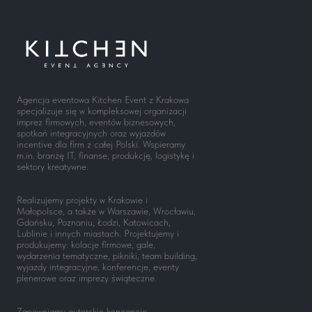
Agencja eventowa Kitchen Event z Krakowa
specjalizuje się w kompleksowej organizacji
imprez firmowych, eventów biznesowych,
spotkań integracyjnych oraz wyjazdów
incentive dla firm z całej Polski. Wspieramy
m.in. branżę IT, finanse, produkcję, logistykę i
sektory kreatywne.
Realizujemy projekty w Krakowie i
Małopolsce, a także w Warszawie, Wrocławiu,
Gdańsku, Poznaniu, Łodzi, Katowicach,
Lublinie i innych miastach. Projektujemy i
produkujemy: kolacje firmowe, gale,
wydarzenia tematyczne, pikniki, team building,
wyjazdy integracyjne, konferencje, eventy
plenerowe oraz imprezy świąteczne.