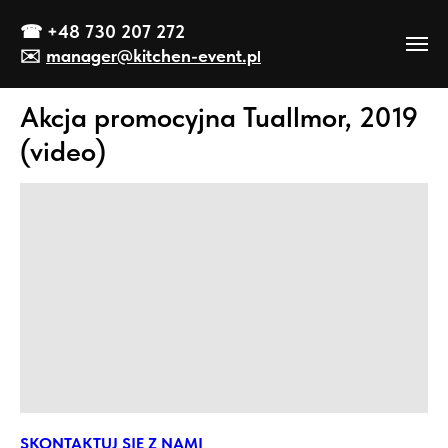
☎
+48 730 207 272
✉️
manager@kitch
en-event
.p
l
Akcja promocyjna Tuallmor, 2019
(video)
SKONTAKTUJ SIĘ Z NAMI