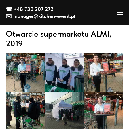
☎
+48 730 207 272
✉️
manager@kitch
en-event
.p
l
Otwarcie supermarketu ALMI,
2019