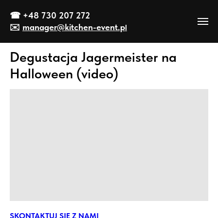
☎
+48 730 207 272
✉️
manager@kitch
en-event
.p
l
Degustacja Jagermeister na
Halloween (video)
SKONTAKTUJ SIĘ Z NAMI