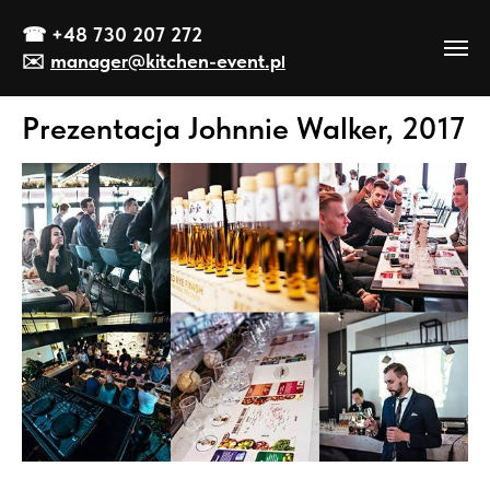
☎
+48 730 207 272
✉️
manager@kitch
en-event
.p
l
Prezentacja Johnnie Walker, 2017