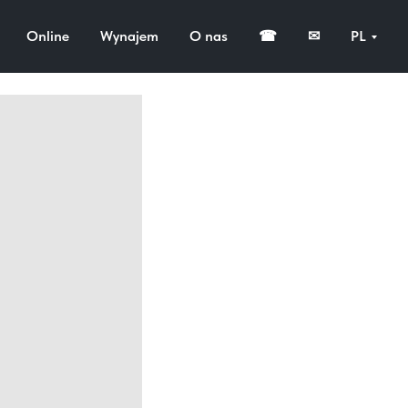
)
Online
Wynajem
O nas
☎
✉
PL