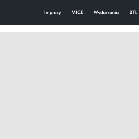
Centrum biznesowego (video
Imprezy
MICE
Wydarzenia
BTL