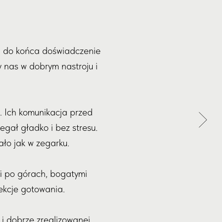
u do końca doświadczenie
y nas w dobrym nastroju i
. Ich komunikacja przed
egał gładko i bez stresu.
ło jak w zegarku.
ki po górach, bogatymi
lekcje gotowania.
i dobrze zrealizowanej