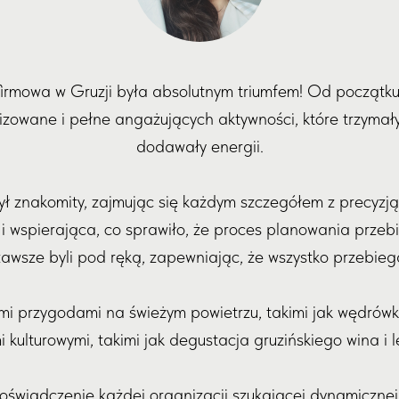
firmowa w Gruzji była absolutnym triumfem! Od początk
izowane i pełne angażujących aktywności, które trzymał
dodawały energii.
ył znakomity, zajmując się każdym szczegółem z precyzją
 wspierająca, co sprawiło, że proces planowania przebi
awsze byli pod ręką, zapewniając, że wszystko przebiega
ymi przygodami na świeżym powietrzu, takimi jak wędrów
kulturowymi, takimi jak degustacja gruzińskiego wina i 
świadczenie każdej organizacji szukającej dynamicznej 