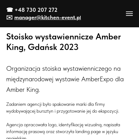
☎
+48 730 207 272
✉️
manager@kitch
en-event
.p
l
Stoisko wystawiennicze Amber
King, Gdańsk 2023
Organizacja stoiska wystawienniczego na
międzynarodowej wystawie AmberExpo dla
Amber King.
Zadaniem agencji było spakowanie marki dla firmy
wydobywającej bursztyn i przygotowanie jej do ekspozycji.
Agencja opracowała logo, identyfikację wizualną, napisała
informację prasową oraz stworzyła landing page w języku
angielskim.