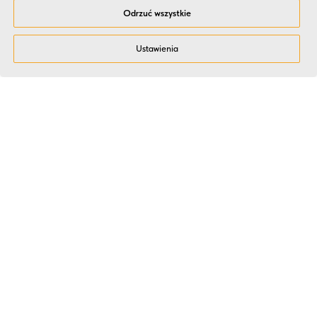
Odrzuć wszystkie
Ustawienia
Dlaczego HR i Zarządy
wybierają Kitchen Event?
Doświadczenie i jakość potwierdzone
liczbami
Ponad 14 lat pracy, ponad 2000 wydarzeń i więcej niż 90 000