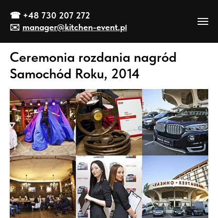
☎
+48 730 207 272
✉️
manager@kitch
en-event
.p
l
Ceremonia rozdania nagród
Samochód Roku, 2014