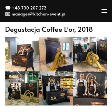
☎
+48 730 207 272
✉️
manager@kitch
en-event
.p
l
Degustacja Coffee L’or, 2018