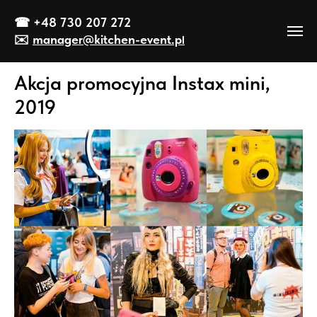
☎
+48 730 207 272
✉️
manager@kitch
en-event
.p
l
Akcja promocyjna Instax mini,
2019