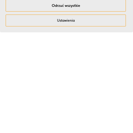
Odrzuć wszystkie
Ustawienia
Dlaczego HR i Zarządy
wybierają Kitchen Event?
Doświadczenie i jakość potwierdzone
liczbami
Ponad 14 lat pracy, ponad 2000 wydarzeń i więcej niż 90 000