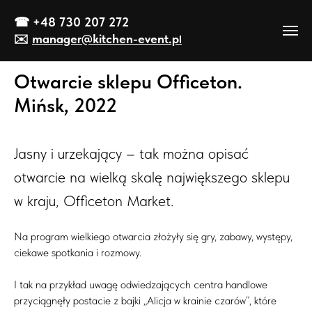
☎
+48 730 207 272
✉️
manager@kitch
en-event
.p
l
Otwarcie sklepu Officeton.
Mińsk, 2022
Jasny i urzekający – tak można opisać
otwarcie na wielką skalę największego sklepu
w kraju, Officeton Market.
Na program wielkiego otwarcia złożyły się gry, zabawy, występy,
ciekawe spotkania i rozmowy.
I tak na przykład uwagę odwiedzających centra handlowe
przyciągnęły postacie z bajki „Alicja w krainie czarów”, które