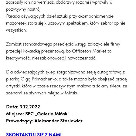
zaprosiły ich na wernisaż, obdarzyły różami i wprawiły w
pozytywny nastrój.
Parada ożywających dzieł sztuki przy akompaniamencie
mażoretek stała się kluczowym spektaklem, który zebrał opinie
wszystkich.
Zamiast standardowego przecięcia wstęgi założyciele firmy
przecięli kokardkę prezentową, bo Officeton Market to
kreatywność, nieszablonowość i nowoczesność.
Dla odwiedzających sklep zorganizowano sesję autografową z
pisarką Olgą Primachenko, a także można było obejrzeć pracę
artystki, która w czasie rzeczywistym malowała ściany sklepu ze
scenami ze słynnych miejsc w Mińsku.
Data: 3.12.2022
Miejsce: SEC „Galeria Mińsk”
Prowadzący: Aleksander Stasiewicz
SKONTAKTUJ SIĘ Z NAMI