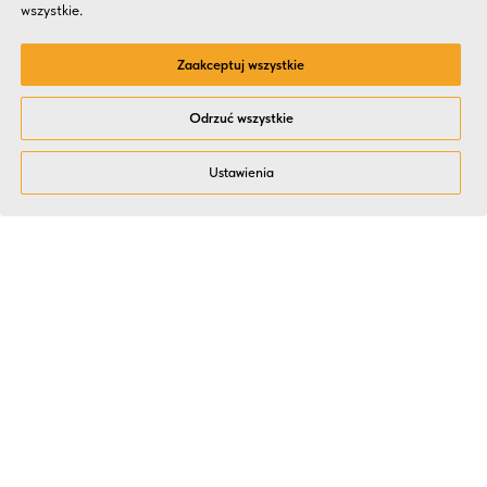
wszystkie.
Zaakceptuj wszystkie
Odrzuć wszystkie
Ustawienia
Dlaczego HR i Zarządy
wybierają Kitchen Event?