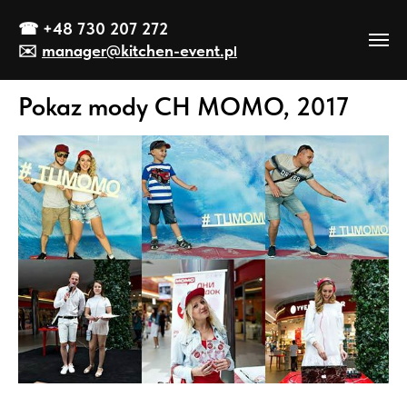
☎
+48 730 207 272
✉️
manager@kitch
en-event
.p
l
Pokaz mody CH МОМО, 2017