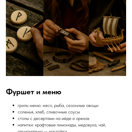
Фуршет и меню
гриль-меню: мясо, рыба, сезонные овощи
соленья, хлеб, сливочные соусы
столы с десертами на мёде и орехах
напитки: крафтовые лимонады, медовуха, чай,
опционально — настойки