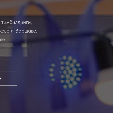
 тимбилдинги,
кове и Варшаве,
ше.
У