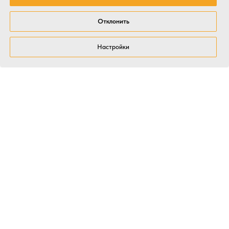
Отклонить
Настройки
Почему HR и топ-менеджмент
выбирают Kitchen Event?
Опыт и результаты, подтвержденные
цифрами
Более 14 лет работы, свыше 2000 событий и более 90 000