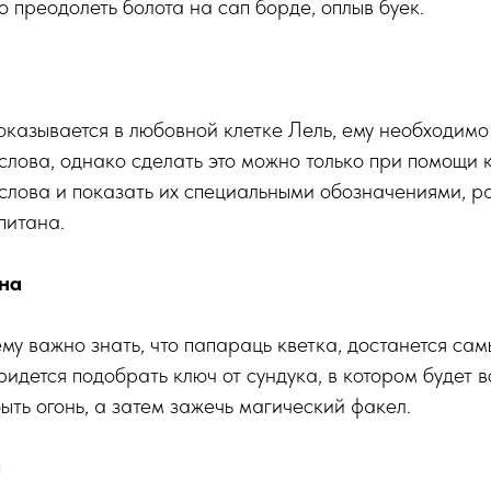
 преодолеть болота на сап борде, оплыв буек.
казывается в любовной клетке Лель, ему необходимо
 слова, однако сделать это можно только при помощи 
 слова и показать их специальными обозначениями, 
питана.
на
 ему важно знать, что папараць кветка, достанется са
идется подобрать ключ от сундука, в котором будет 
быть огонь, а затем зажечь магический факел.
а