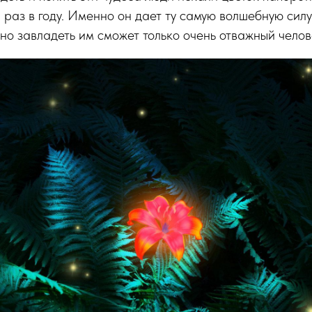
н раз в году. Именно он дает ту самую волшебную силу
 но завладеть им сможет только очень отважный челове