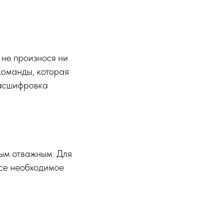
 не произнося ни
команды, которая
расшифровка
мым отважным. Для
все необходимое