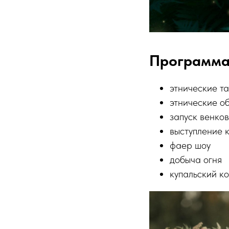
Программ
этнические т
этнические о
запуск венков
выступление 
фаер шоу
добыча огня
купальский к