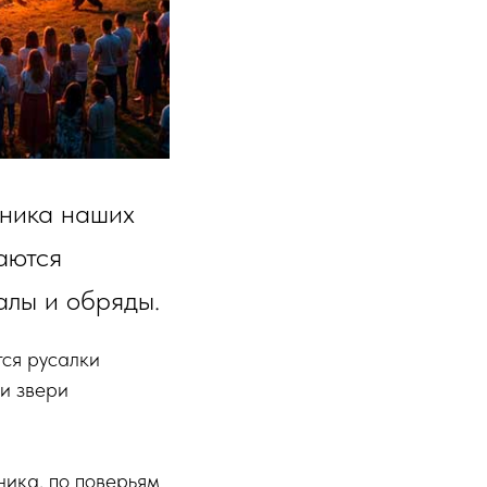
дника наших
ваются
алы и обряды.
тся русалки
 и звери
тника, по поверьям