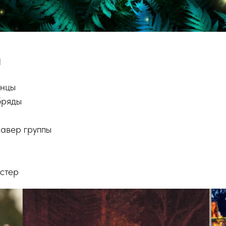
а
анцы
бряды
кавер группы
остер