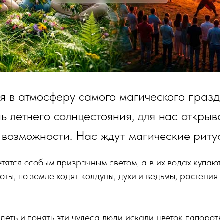
я в атмосферу самого магического праз
нь летнего солнцестояния, для нас откры
возможности. Нас ждут магические риту
ветятся особым призрачным светом, а в их водах купаю
ты, по земле ходят колдуны, духи и ведьмы, растения
идеть и понять эти чудеса люди искали цветок папоро