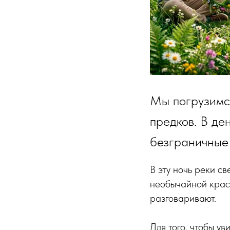
Мы погрузимс
предков. В де
безграничные 
В эту ночь реки с
необычайной красо
разговаривают.
Для того, чтобы ув