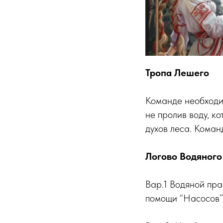
Тропа Лешего
Команде необходим
не пролив воду, к
духов леса. Коман
Логово Водяного
Вар.1 Водяной пра
помощи “Насосов” 