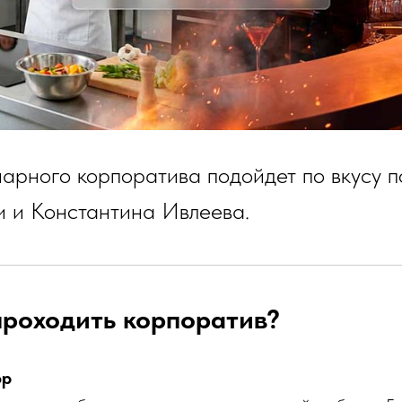
нарного корпоратива подойдет по вкусу 
и и Константина Ивлеева.
проходить корпоратив?
ор