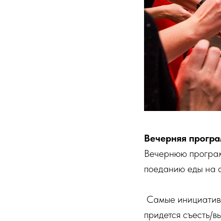
Вечерняя прогр
Вечернюю программ
поеданию еды на с
Самые инициативны
придется съесть/вы