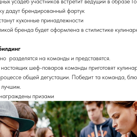
дных усадеб участников встретит ведущий в образе Г
ку дадут брендированный фартук
станут кухонные принадлежности
ликой бренда будет оформлена в стилистике кулинар
билдинг
но разделятся на команды и представятся.
 настоящих шеф-поваров команды приготовят кулина
процессе общей дегустации. Победит та команда, бл
 лучшим.
 награждены призами