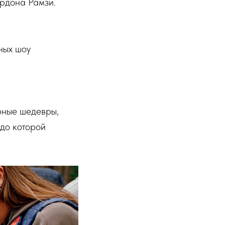
ордона Рамзи.
ных шоу
рные шедевры,
юдо которой