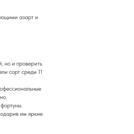
яющими азарт и
, но и проверить
яли сорт среди 11
рофессиональные
но.
фортуны.
подарив им яркие