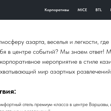
орпоратив для IT-компании
Корпоративы
MICE
BTL
 2024
тмосферу азарта, веселья и легкости, где
ебя в центре событий? Мы знаем ответ! 
корпоративное мероприятие в стиле казин
ахватывающий мир азартных развлечений
твия:
мфортный отель премиум-класса в центре Варшавы, 