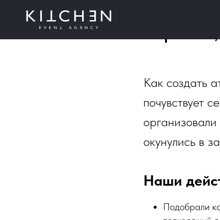
Зимний к
Варшаве,
Как создать а
почувствует с
организовали 
окунулись в з
Наши дейс
Подобрали ко