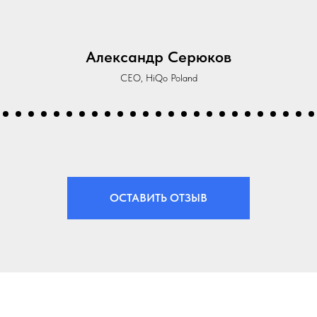
была выдающейся, управляя каждой деталью с точно
ла четкой и поддерживающей, что сделало процесс 
я ретрита они всегда были на месте, обеспечивая бе
екрасными приключениями на свежем воздухе, такими
ными впечатлениями, такими как дегустация грузинс
мастер-классы.
екомендуем этот опыт любой организации, ищущей д
рпоративное мероприятие. Браво команде за незабы
Ольга Керпе
Руководитель отдела кадров в Noda