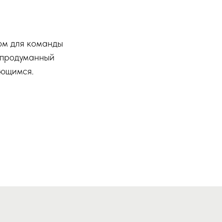
ом для команды
о продуманный
ающимся.