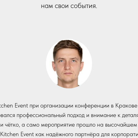
нам свои события.
ероприятие в Грузии было абсолютным триумфом! От
ован и наполнен увлекательными активностями, котор
и развлекали.