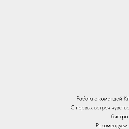
Наше корпоративное м
был безупречно организ