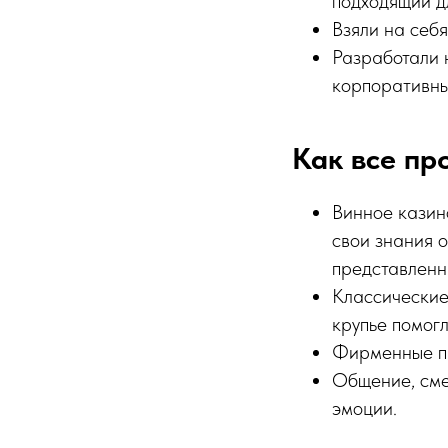
подходящий д
Взяли на себ
Разработали 
корпоративны
Как все пр
Винное казино
свои знания о
представленн
Классические
крупье помог
Фирменные пр
Общение, сме
эмоции.