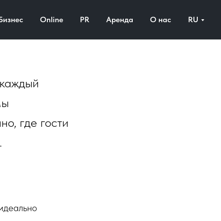
 в
Бизнес
Online
PR
Аренда
О нас
RU
 каждый
Мы
о, где гости
.
идеально