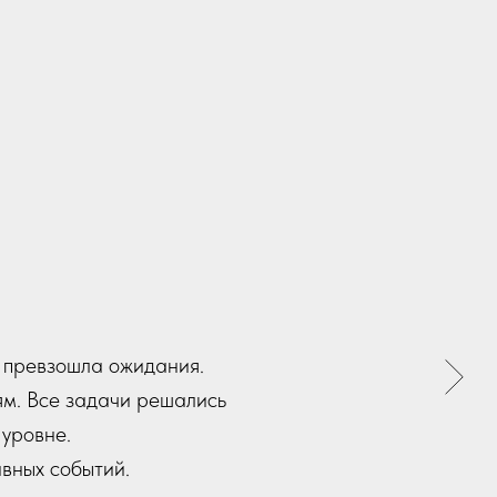
 начала до конца опыт
ые держали нас в тонусе
стью. Их коммуникация