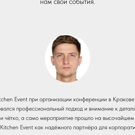
нам свои события.
ероприятие в Грузии было абсолютным триумфом! От
ован и наполнен увлекательными активностями, котор
и развлекали.
была выдающейся, управляя каждой деталью с точно