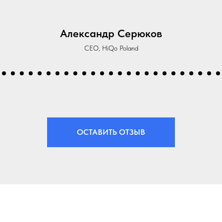
ла четкой и поддерживающей, что сделало процесс 
я ретрита они всегда были на месте, обеспечивая бе
екрасными приключениями на свежем воздухе, такими
ными впечатлениями, такими как дегустация грузинс
мастер-классы.
екомендуем этот опыт любой организации, ищущей д
рпоративное мероприятие. Браво команде за незабы
Ольга Керпе
Руководитель отдела кадров в Noda