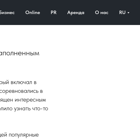
Hitapps
Бизнес
Online
PR
Аренда
О нас
RU
наполненным
орый включал в
 соревновались в
священ интересным
лило узнать что-то
щей популярные