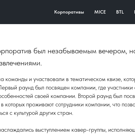
ий корпоратив в Варшаве. 
Корпоративы
MICE
BTL
023
орпоратив был незабываемым вечером, 
звлечениями.
на команды и участвовали в тематическом квизе, кот
Первый раунд был посвящен компании, где участники
особенностей своей компании. Второй раунд был по
 в которых проживают сотрудники компании, что позво
ься с культурой других стран.
 наслаждались выступлением кавер-группы, исполняю