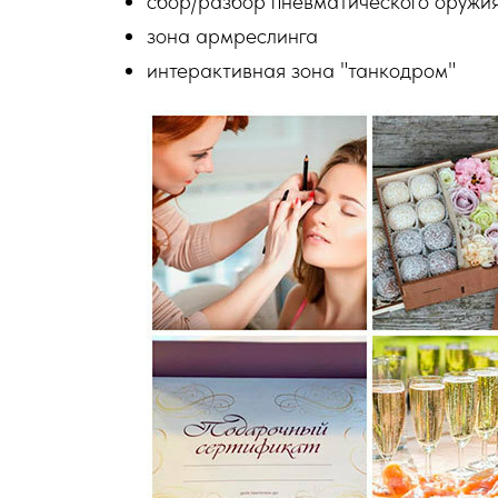
сбор/разбор пневматического оружи
зона армреслинга
интерактивная зона "танкодром"