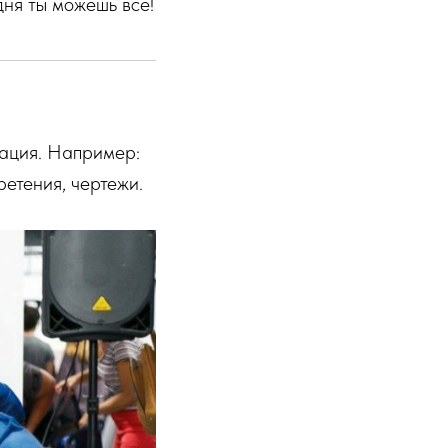
дня ты можешь всё!
рация. Например:
етения, чертежи.