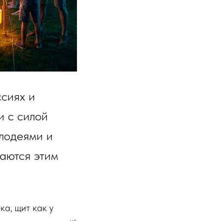
ссиях и
и с силой
злодеями и
аются этим
ка, щит как у