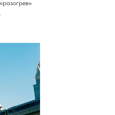
 «разогрев»
.