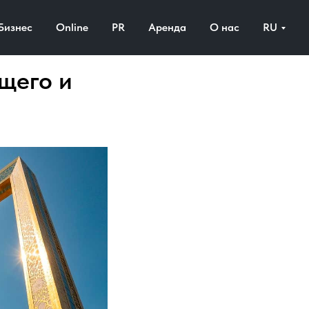
Бизнес
Online
PR
Аренда
О нас
RU
щего и