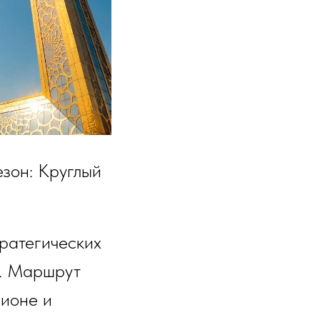
езон: Круглый
ратегических
и. Маршрут
гионе и