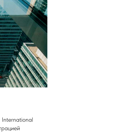
nternational
нтрацией