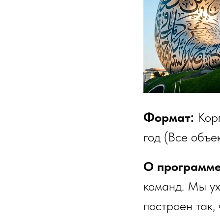
Формат:
Кор
год (Все объе
О программ
команд. Мы ух
построен так,