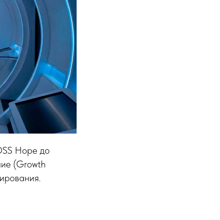
 OSS Hope до
ние (Growth
нирования.