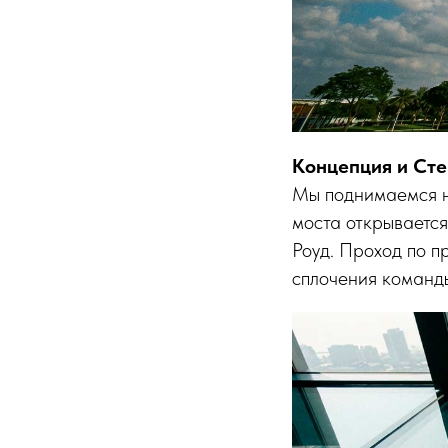
Концепция и Сте
Мы поднимаемся н
моста открываетс
Роуд. Проход по п
сплочения команд