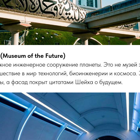
(Museum of the Future)
жное инженерное сооружение планеты. Это не музей 
шествие в мир технологий, биоинженерии и космоса.
ы, а фасад покрыт цитатами Шейха о будущем.